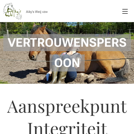
Aiky's Weij vzw
VERTROUWENSPERS
OON
Aanspreekpunt
Integriteit