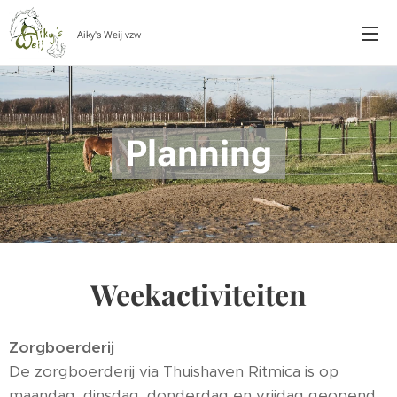
Aiky's Weij vzw
Planning
Weekactiviteiten
Zorgboerderij
De zorgboerderij via Thuishaven Ritmica is op
maandag, dinsdag, donderdag en vrijdag geopend.