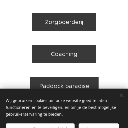
Zorgboerderij
Coaching
Paddock paradise
Wij gebruiken cookies om onze website goed te laten
functioneren en te beveiligen, en om je de best mogelijke
gebruikerservaring te bieden.
©2020
Aiky's Weij vzw -
Alle rechten voorbehouden -
Webmaster Aiky
-
Privacy