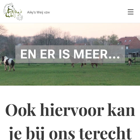
Aiky's Weij vzw
EN ER IS MEER...
Ook hiervoor kan
je bij ons terecht