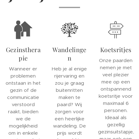
Gezinsthera
Wandelinge
Koetsritjes
pie
n
Onze paarden
nemen je met
Wanneer er
Heb je al enige
veel plezier
problemen
rijervaring en
mee op een
ontstaan in het
zou je graag
ontspannend
gezin of de
buitenritten
koetsritje voor
communicatie
maken te
maximaal 6
verstoord
paard? Wij
personen.
raakt, bieden
zorgen voor
Ideaal als
we de
een heerlijke
gezellig
mogelijkheid
wandeling. De
gezinsuitstapje,
om in enkele
prijs wordt
maar ook een